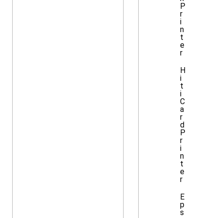
P
r
i
n
t
e
r
H
i
t
i
C
a
r
d
P
r
i
n
t
e
r
E
p
s